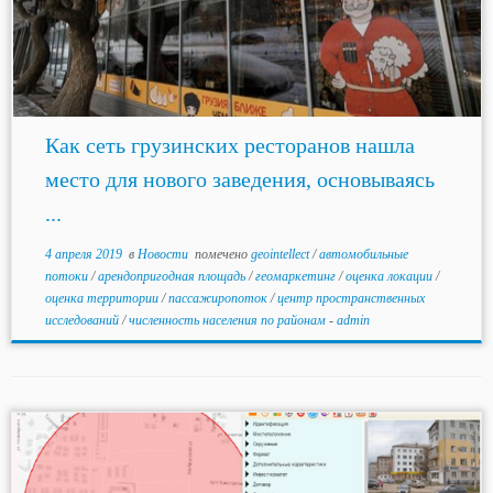
Как сеть грузинских ресторанов нашла
место для нового заведения, основываясь
...
4 апреля 2019
в
Новости
помечено
geointellect
/
автомобильные
потоки
/
арендопригодная площадь
/
геомаркетинг
/
оценка локации
/
оценка территории
/
пассажиропоток
/
центр пространственных
исследований
/
численность населения по районам
-
admin