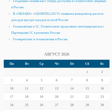
Геоданные онлайн-касс теперь доступны в Геоинтеллект, впервые
в России.
В «ОБЛАКЕ» «GEOINTELLECT» появился калькулятор расчета
доходов внутри городов по всей России
Геоаналитика в 1С. Геоинтеллект продолжает интегрироваться с
Партнерами 1С в регионах России.
Геомаркетинг и геоаналитика в России
АВГУСТ 2026
Пн
Вт
Ср
Чт
Пт
Сб
Вс
1
2
3
4
5
6
7
8
9
10
11
12
13
14
15
16
17
18
19
20
21
22
23
24
25
26
27
28
29
30