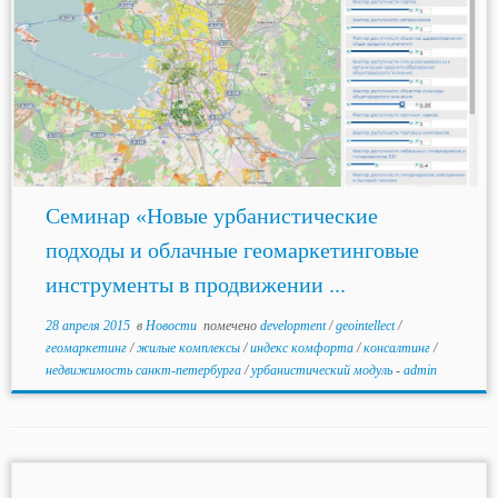
Семинар «Новые урбанистические
подходы и облачные геомаркетинговые
инструменты в продвижении ...
28 апреля 2015
в
Новости
помечено
development
/
geointellect
/
геомаркетинг
/
жилые комплексы
/
индекс комфорта
/
консалтинг
/
недвижимость санкт-петербурга
/
урбанистический модуль
-
admin