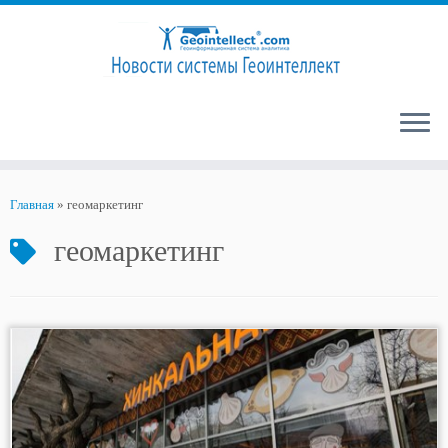
Перейти
к
Главная
»
геомаркетинг
содержимому
геомаркетинг