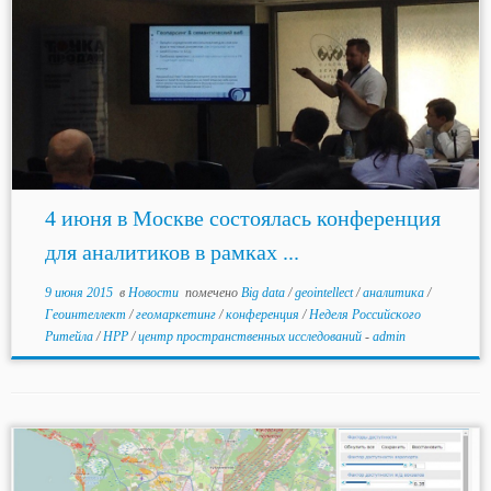
4 июня в Москве состоялась конференция
для аналитиков в рамках ...
9 июня 2015
в
Новости
помечено
Big data
/
geointellect
/
аналитика
/
Геоинтеллект
/
геомаркетинг
/
конференция
/
Неделя Российского
Ритейла
/
НРР
/
центр пространственных исследований
-
admin