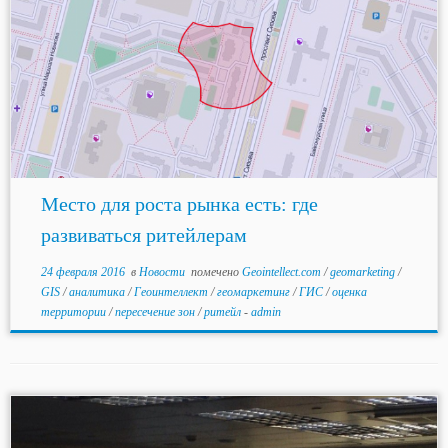
Место для роста рынка есть: где
развиваться ритейлерам
24 февраля 2016
в
Новости
помечено
Geointellect.com
/
geomarketing
/
GIS
/
аналитика
/
Геоинтеллект
/
геомаркетинг
/
ГИС
/
оценка
территории
/
пересечение зон
/
ритейл
-
admin