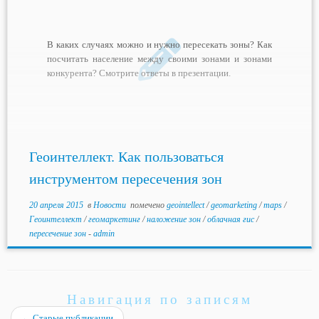
В каких случаях можно и нужно пересекать зоны? Как
посчитать население между своими зонами и зонами
конкурента? Смотрите ответы в презентации.
Геоинтеллект. Как пользоваться
инструментом пересечения зон
20 апреля 2015
в
Новости
помечено
geointellect
/
geomarketing
/
maps
/
Геоинтеллект
/
геомаркетинг
/
наложение зон
/
облачная гис
/
пересечение зон
-
admin
Навигация по записям
←
Старые публикации