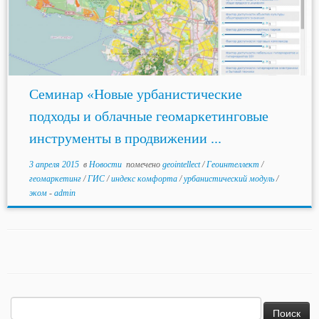
Семинар «Новые урбанистические
подходы и облачные геомаркетинговые
инструменты в продвижении ...
3 апреля 2015
в
Новости
помечено
geointellect
/
Геоинтеллект
/
геомаркетинг
/
ГИС
/
индекс комфорта
/
урбанистический модуль
/
эком
-
admin
Найти: