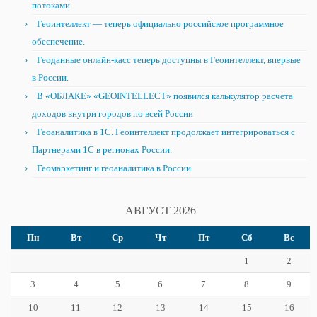
потоками
Геоинтеллект — теперь официально российское программное
обеспечение.
Геоданные онлайн-касс теперь доступны в Геоинтеллект, впервые
в России.
В «ОБЛАКЕ» «GEOINTELLECT» появился калькулятор расчета
доходов внутри городов по всей России
Геоаналитика в 1С. Геоинтеллект продолжает интегрироваться с
Партнерами 1С в регионах России.
Геомаркетинг и геоаналитика в России
АВГУСТ 2026
Пн
Вт
Ср
Чт
Пт
Сб
Вс
1
2
3
4
5
6
7
8
9
10
11
12
13
14
15
16