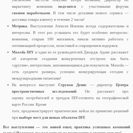
маркетингу компании
поделится
с участниками форума
своими наработками
. В том числе деталями нового сервиса —
доставка товара клиенту в течение 2 часов!
Метрика
. Выступления Алексея Иовлева всегда содержательны и
интересны. В этот раз услышать его будет особенно интересно:
компания, открыв 100 магазинов, начала активно работать с
оптимизацией процессов, логистикой и сокращением издержек.
Maxeda DIY
и один из ее руководителей Джордж Адамс расскажет
об алгоритме создания конкурентных отстроек: как быть
«другим», интересным, запоминающимся для покупателя. Maxeda —
сеть среднего размера, успешно конкурирующая сегодня с
международными гигантами!
На конгрессе выступит
Струков Денис
— директор
Центра
пространственных исследований
. Он расскажет про
оценку потребителей и трендов DIY-сегмента на географической
карте России. Кроме
того, продемонстрирует практические кейсы по принятию решений
при
выборе мест
для новых объектов
DIY
.
Все выступления — это живой опыт, практика успешных компаний
рынка! Надеемся, вы возьмете их на вооружение и станете сильнее!