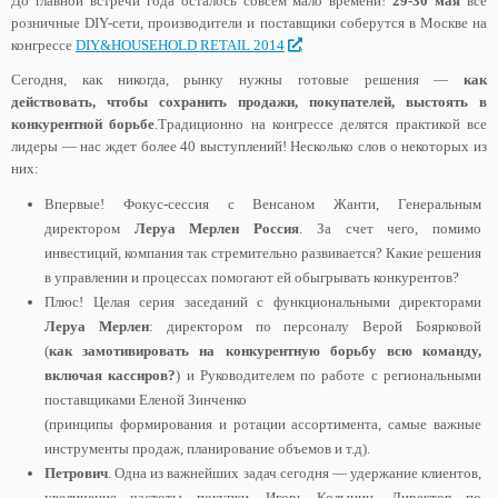
До главной встречи года осталось совсем мало времени!
29-30 мая
все
розничные DIY-сети, производители и поставщики соберутся в Москве на
конгрессе
DIY&HOUSEHOLD RETAIL 2014
.
Сегодня, как никогда, рынку нужны готовые решения —
как
действовать, чтобы сохранить продажи, покупателей, выстоять в
конкурентной борьбе
.Традиционно на конгрессе делятся практикой все
лидеры — нас ждет более 40 выступлений! Несколько слов о некоторых из
них:
Впервые! Фокус-сессия с Венсаном Жанти, Генеральным
директором
Леруа Мерлен Россия
. За счет чего, помимо
инвестиций, компания так стремительно развивается? Какие решения
в управлении и процессах помогают ей обыгрывать конкурентов?
Плюс! Целая серия заседаний с функциональными директорами
Леруа Мерлен
: директором по персоналу Верой Боярковой
(
как замотивировать на конкурентную борьбу всю команду,
включая кассиров?
) и Руководителем по работе с региональными
поставщиками Еленой Зинченко
(принципы формирования и ротации ассортимента, самые важные
инструменты продаж, планирование объемов и т.д).
Петрович
. Одна из важнейших задач сегодня — удержание клиентов,
увеличение частоты покупки. Игорь Колынин, Директор по