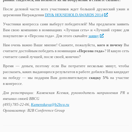
После деловой части всех участников ждет большой дружеский ужин и
церемония Награждения
DIY& HOUSEHOLD AWARDS 2014
.
Участники конгресса сами выберут победителей! Мы предлагаем заявить
Вам свою компанию в номинациях «Лучшая сеть» и «Лучший сервис для
покупателя» и «Персона года». Для этого скачайте
заявку
.
Нам очень важно Ваше мнение! Скажите, пожалуйста,
кого и почему
Вы
считаете достойным победить в номинации
«Персона года»
? И какую сеть
считаете самой лучшей, после своей, конечно?
Время — деньги, поэтому если Вы потратите несколько минут, чтобы
рассказать, каких выдающихся результатов в работе добился Ваш кандидат
на победу — мы подарим Вам дополнительную
скидку 5%
на участие
в конгрессе.
Для регистрации: Каменская Ксения, руководитель направления PR и
внешних связей BBCG
(495) 785-22-06,
Kamenskaya@b2bcg.ru
Организатор: B2B Conference Group