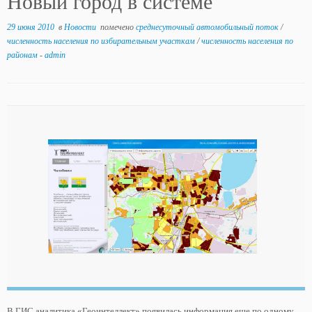
Новый город в системе
29 июня 2010
в
Новости
помечено
среднесуточный автомобильный поток
/
численность населения по избирательным участкам
/
численность населения по
районам
-
admin
В ГИС аналитика «Геоинтеллект» появилась информация еще по одному